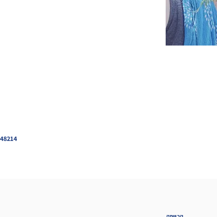
448214
הרשמה