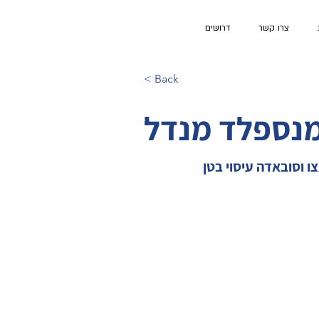
צרו קשר
דרושים
< Back
מנספלד מנדל
ו וסובאדה עיסוי בטן