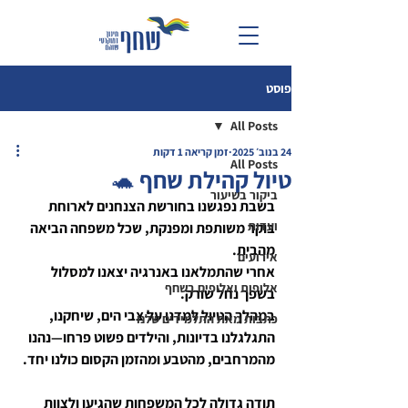
פוסט
All Posts
24 בנוב׳ 2025
זמן קריאה 1 דקות
All Posts
טיול קהילת שחף 🐢
ביקור בשיעור
בשבת נפגשנו בחורשת הצנחנים לארוחת 
ועדות
בוקר משותפת ומפנקת, שכל משפחה הביאה 
מהבית.
אירועים
אחרי שהתמלאנו באנרגיה יצאנו למסלול 
אלופות ואלופים בשחף
בשפך נחל שורק.
במהלך הטיול למדנו על צבי הים, שיחקנו, 
כתבות מאת התלמידים שלנו
התגלגלנו בדיונות, והילדים פשוט פרחו—נהנו 
מהמרחבים, מהטבע ומהזמן הקסום כולנו יחד.
תודה גדולה לכל המשפחות שהגיעו ולצוות 